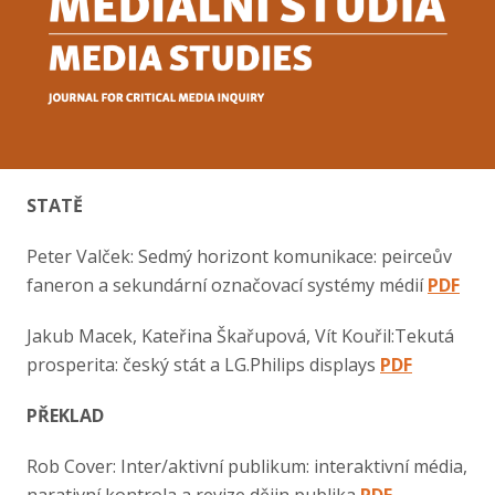
Kontakt
STATĚ
Peter Valček: Sedmý horizont komunikace: peirceův
faneron a sekundární označovací systémy médií
PDF
Jakub Macek, Kateřina Škařupová, Vít Kouřil:Tekutá
prosperita: český stát a LG.Philips displays
PDF
PŘEKLAD
Rob Cover: Inter/aktivní publikum: interaktivní média,
narativní kontrola a revize dějin publika
PDF