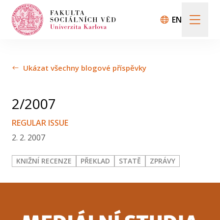
EN
O časopisu
Ukázat všechny blogové příspěvky
Call for Papers
2/2007
REGULAR ISSUE
2. 2. 2007
Nabízení příspěvků
KNIŽNÍ RECENZE
PŘEKLAD
STATĚ
ZPRÁVY
Audiovizuální eseje
Archiv