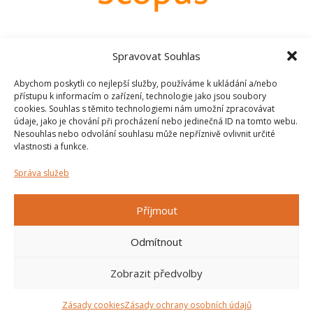
Spravovat Souhlas
Abychom poskytli co nejlepší služby, používáme k ukládání a/nebo
přístupu k informacím o zařízení, technologie jako jsou soubory
cookies. Souhlas s těmito technologiemi nám umožní zpracovávat
Ostatní
údaje, jako je chování při procházení nebo jedinečná ID na tomto webu.
Nesouhlas nebo odvolání souhlasu může nepříznivě ovlivnit určité
Zásady ochrany
Shutterstock.com
vlastnosti a funkce.
osobních údajů
Správa služeb
Zásady cookies (EU)
Příjmout
Odmítnout
© 2026 Fakulta sociálních věd Univerzity Karlovy
Zobrazit předvolby
Zásady cookies
Zásady ochrany osobních údajů